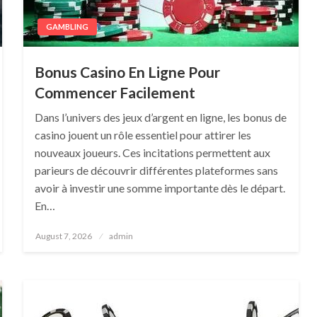
GAMBLING
Bonus Casino En Ligne Pour
Commencer Facilement
Dans l’univers des jeux d’argent en ligne, les bonus de
casino jouent un rôle essentiel pour attirer les
nouveaux joueurs. Ces incitations permettent aux
parieurs de découvrir différentes plateformes sans
avoir à investir une somme importante dès le départ.
En…
Posted
August 7, 2026
admin
on