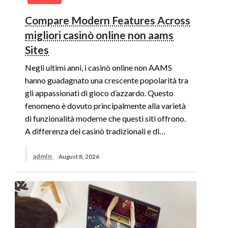
Compare Modern Features Across
migliori casinò online non aams
Sites
Negli ultimi anni, i casinò online non AAMS
hanno guadagnato una crescente popolarità tra
gli appassionati di gioco d’azzardo. Questo
fenomeno è dovuto principalmente alla varietà
di funzionalità moderne che questi siti offrono.
A differenza dei casinò tradizionali e di…
admin
August 8, 2026