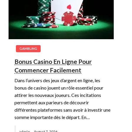
GAMBLING
Bonus Casino En Ligne Pour
Commencer Facilement
Dans l’univers des jeux d’argent en ligne, les
bonus de casino jouent un rôle essentiel pour
attirer les nouveaux joueurs. Ces incitations
permettent aux parieurs de découvrir
différentes plateformes sans avoir à investir une
somme importante dès le départ. En…
admin
August 7, 2026