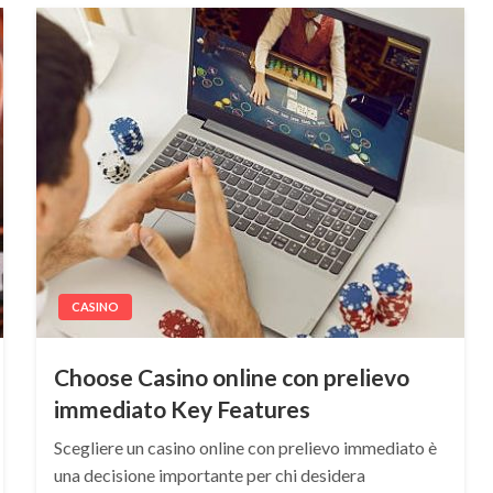
CASINO
Choose Casino online con prelievo
immediato Key Features
Scegliere un casino online con prelievo immediato è
una decisione importante per chi desidera