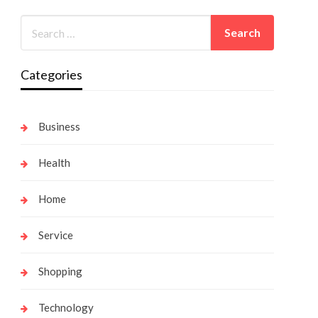
Categories
Business
Health
Home
Service
Shopping
Technology