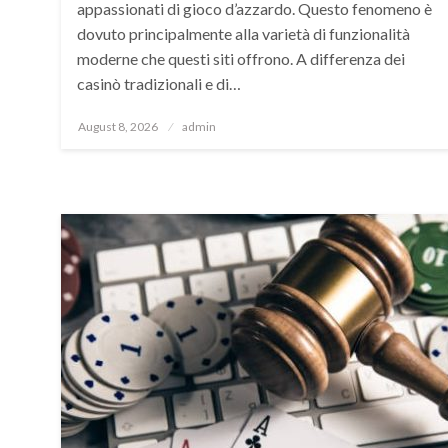
appassionati di gioco d’azzardo. Questo fenomeno è
dovuto principalmente alla varietà di funzionalità
moderne che questi siti offrono. A differenza dei
casinò tradizionali e di…
Posted
August 8, 2026
admin
on