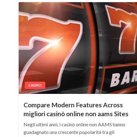
CASINO
Compare Modern Features Across
migliori casinò online non aams Sites
Negli ultimi anni, i casinò online non AAMS hanno
guadagnato una crescente popolarità tra gli