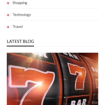
Shopping
Technology
Travel
LATEST BLOG