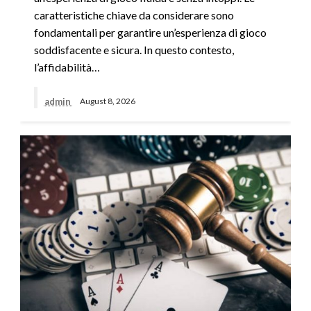
caratteristiche chiave da considerare sono
fondamentali per garantire un’esperienza di gioco
soddisfacente e sicura. In questo contesto,
l’affidabilità…
admin
August 8, 2026