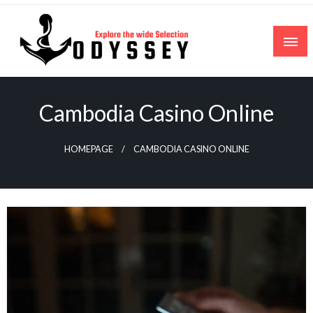
Skip
to
content
Explore the wide Selection
Odyssey
Cambodia Casino Online
HOMEPAGE
CAMBODIA CASINO ONLINE