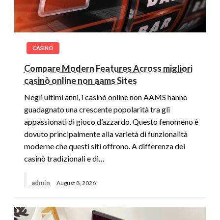
CASINO
Compare Modern Features Across migliori
casinò online non aams Sites
Negli ultimi anni, i casinò online non AAMS hanno
guadagnato una crescente popolarità tra gli
appassionati di gioco d’azzardo. Questo fenomeno è
dovuto principalmente alla varietà di funzionalità
moderne che questi siti offrono. A differenza dei
casinò tradizionali e di…
admin
August 8, 2026