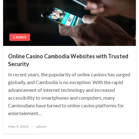
CASINO
Online Casino Cambodia Websites with Trusted
Security
In recent years, the popularity of online casinos has surged
globally, and Cambodia is no exception. With the rapid
advancement of internet technology and increased
accessibility to smartphones and computers, many
Cambodians have turned to online casino platforms for
entertainment…
Posted
May 9, 2026
admin
on