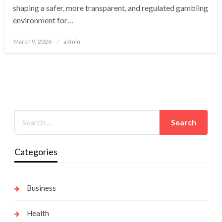
shaping a safer, more transparent, and regulated gambling
environment for…
Posted
March 9, 2026
admin
on
Categories
Business
Health