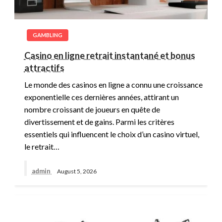
GAMBLING
Casino en ligne retrait instantané et bonus
attractifs
Le monde des casinos en ligne a connu une croissance
exponentielle ces dernières années, attirant un
nombre croissant de joueurs en quête de
divertissement et de gains. Parmi les critères
essentiels qui influencent le choix d’un casino virtuel,
le retrait…
admin
August 5, 2026