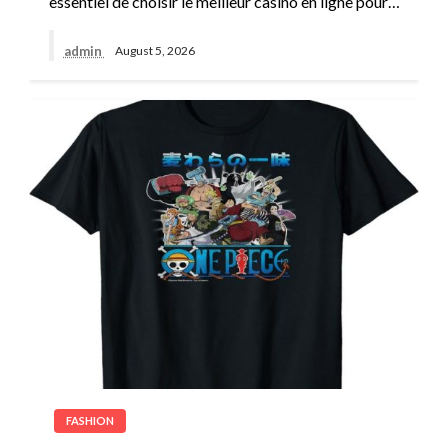
essentiel de choisir le meilleur casino en ligne pour…
admin
August 5, 2026
FASHION