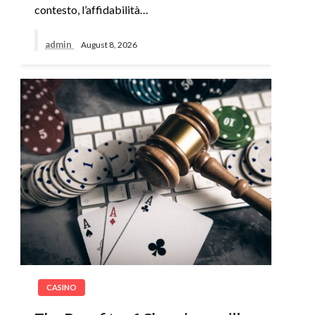
contesto, l’affidabilità…
admin
August 8, 2026
CASINO