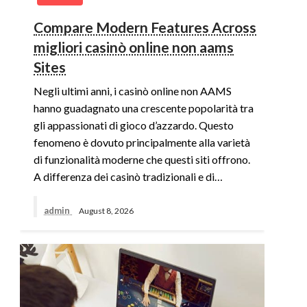
Compare Modern Features Across
migliori casinò online non aams
Sites
Negli ultimi anni, i casinò online non AAMS
hanno guadagnato una crescente popolarità tra
gli appassionati di gioco d’azzardo. Questo
fenomeno è dovuto principalmente alla varietà
di funzionalità moderne che questi siti offrono.
A differenza dei casinò tradizionali e di…
admin
August 8, 2026