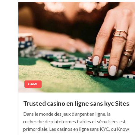
GAME
Trusted casino en ligne sans kyc Sites
Dans le monde des jeux d’argent en ligne, la
recherche de plateformes fiables et sécurisées est
primordiale. Les casinos en ligne sans KYC, ou Know