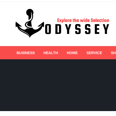
Skip
to
content
Explore the wide Selection
Odyssey
BUSINESS
HEALTH
HOME
SERVICE
SH