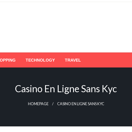
OPPING
TECHNOLOGY
TRAVEL
Casino En Ligne Sans Kyc
HOMEPAGE
CASINO EN LIGNE SANS KYC