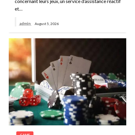
concernant leurs jeux, un service d’assistance réactif
et…
admin
August 5, 2026
GAME