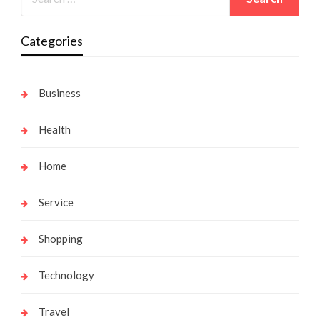
Categories
Business
Health
Home
Service
Shopping
Technology
Travel