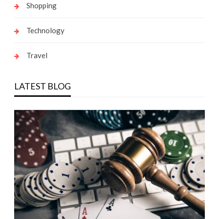
Shopping
Technology
Travel
LATEST BLOG