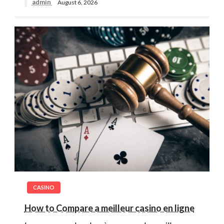
admin
August 6, 2026
CASINO
How to Compare a meilleur casino en ligne