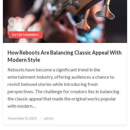
ENTERTAINMENT
How Reboots Are Balancing Classic Appeal With
Modern Style
Reboots have become a significant trend in the
entertainment industry, offering audiences a chance to
revisit beloved stories while introducing fresh
perspectives. The challenge for creators lies in balancing
the classic appeal that made the original works popular
with modern…
Posted
November 8, 2025
admin
on