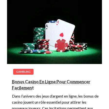
GAMBLING
Bonus Casino En Ligne Pour Commencer
Facilement
Dans l’univers des jeux d’argent en ligne, les bonus de
casino jouent un rôle essentiel pour attirer les
nouveaux joueurs. Ces incitations permettent aux