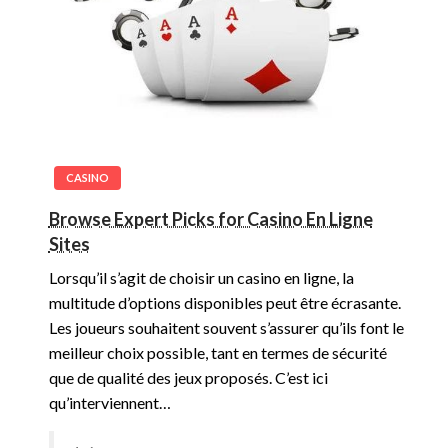
CASINO
Browse Expert Picks for Casino En Ligne
Sites
Lorsqu’il s’agit de choisir un casino en ligne, la
multitude d’options disponibles peut être écrasante.
Les joueurs souhaitent souvent s’assurer qu’ils font le
meilleur choix possible, tant en termes de sécurité
que de qualité des jeux proposés. C’est ici
qu’interviennent…