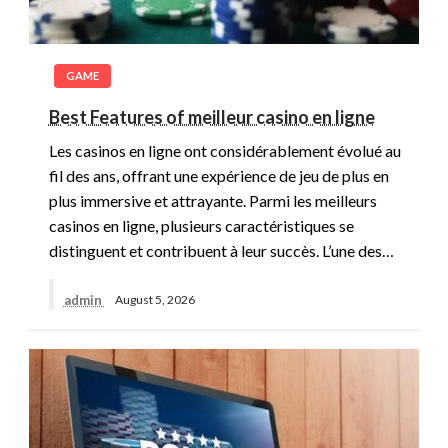
GAME
Best Features of meilleur casino en ligne
Les casinos en ligne ont considérablement évolué au
fil des ans, offrant une expérience de jeu de plus en
plus immersive et attrayante. Parmi les meilleurs
casinos en ligne, plusieurs caractéristiques se
distinguent et contribuent à leur succès. L’une des…
admin
August 5, 2026