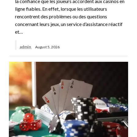
la confiance que les joueurs accordent aux casinos en
ligne fiables. En effet, lorsque les utilisateurs
rencontrent des problèmes ou des questions
concernant leurs jeux, un service d’assistance réactif
et…
admin
August 5, 2026