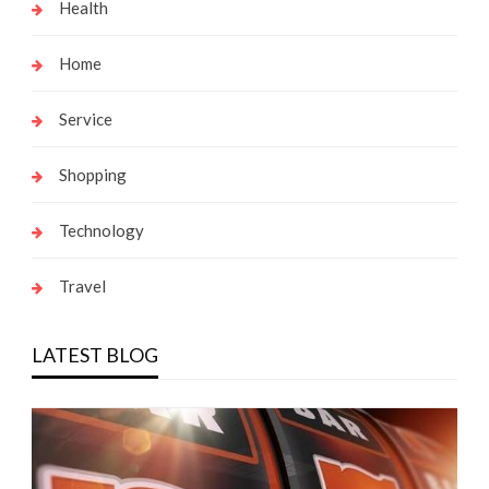
Health
Home
Service
Shopping
Technology
Travel
LATEST BLOG