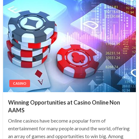
CASINO
Winning Opportunities at Casino Online Non
AAMS
Online casinos have become a popular form of
entertainment for many people around the world, offering
an array of games and opportunities to win big. Among