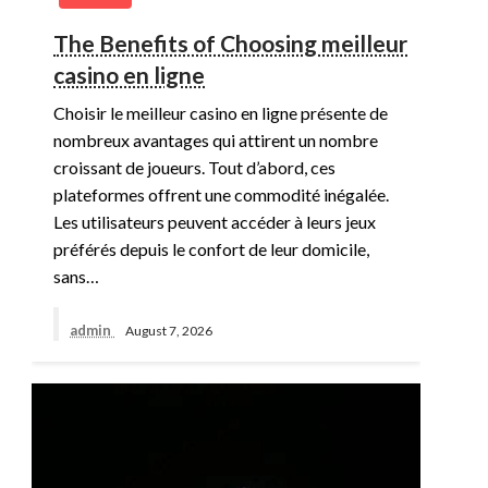
The Benefits of Choosing meilleur
casino en ligne
Choisir le meilleur casino en ligne présente de
nombreux avantages qui attirent un nombre
croissant de joueurs. Tout d’abord, ces
plateformes offrent une commodité inégalée.
Les utilisateurs peuvent accéder à leurs jeux
préférés depuis le confort de leur domicile,
sans…
admin
August 7, 2026