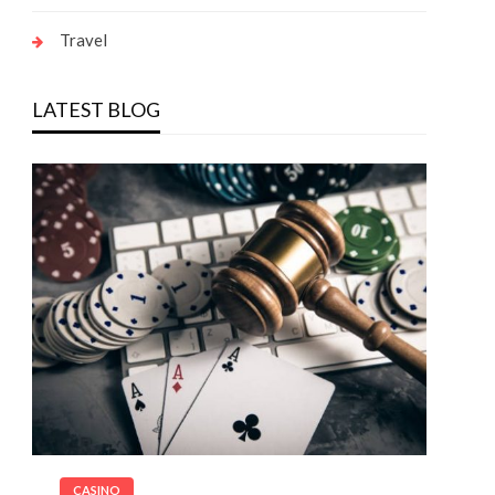
Travel
LATEST BLOG
CASINO