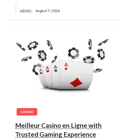
admin
August 7, 2026
CASINO
Meilleur Casino en Ligne with
Trusted Gaming Experience