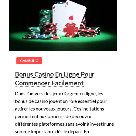
GAMBLING
Bonus Casino En Ligne Pour
Commencer Facilement
Dans l’univers des jeux d’argent en ligne, les
bonus de casino jouent un rôle essentiel pour
attirer les nouveaux joueurs. Ces incitations
permettent aux parieurs de découvrir
différentes plateformes sans avoir à investir une
somme importante dès le départ. En…