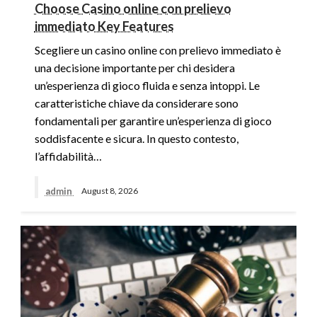
Choose Casino online con prelievo
immediato Key Features
Scegliere un casino online con prelievo immediato è
una decisione importante per chi desidera
un’esperienza di gioco fluida e senza intoppi. Le
caratteristiche chiave da considerare sono
fondamentali per garantire un’esperienza di gioco
soddisfacente e sicura. In questo contesto,
l’affidabilità…
admin
August 8, 2026