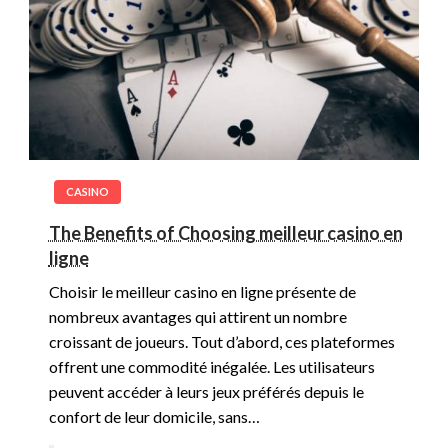
CASINO
The Benefits of Choosing meilleur casino en
ligne
Choisir le meilleur casino en ligne présente de
nombreux avantages qui attirent un nombre
croissant de joueurs. Tout d’abord, ces plateformes
offrent une commodité inégalée. Les utilisateurs
peuvent accéder à leurs jeux préférés depuis le
confort de leur domicile, sans…