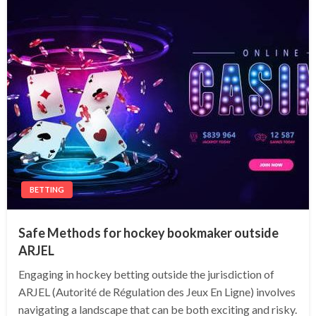
BETTING
Safe Methods for hockey bookmaker outside
ARJEL
Engaging in hockey betting outside the jurisdiction of
ARJEL (Autorité de Régulation des Jeux En Ligne) involves
navigating a landscape that can be both exciting and risky.