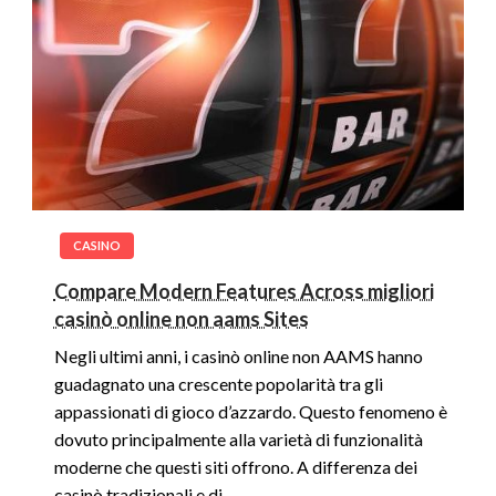
CASINO
Compare Modern Features Across migliori
casinò online non aams Sites
Negli ultimi anni, i casinò online non AAMS hanno
guadagnato una crescente popolarità tra gli
appassionati di gioco d’azzardo. Questo fenomeno è
dovuto principalmente alla varietà di funzionalità
moderne che questi siti offrono. A differenza dei
casinò tradizionali e di…