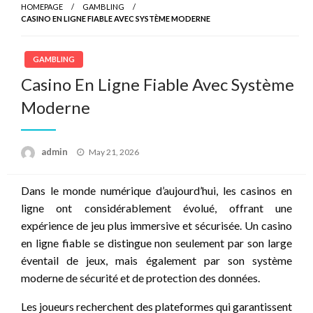
HOMEPAGE
GAMBLING
CASINO EN LIGNE FIABLE AVEC SYSTÈME MODERNE
GAMBLING
Casino En Ligne Fiable Avec Système
Moderne
Posted
admin
May 21, 2026
on
Dans le monde numérique d’aujourd’hui, les casinos en
ligne ont considérablement évolué, offrant une
expérience de jeu plus immersive et sécurisée. Un casino
en ligne fiable se distingue non seulement par son large
éventail de jeux, mais également par son système
moderne de sécurité et de protection des données.
Les joueurs recherchent des plateformes qui garantissent