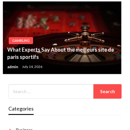
GAMBLING
What Experts Say About the meilleurs site de
paris sportifs
admin
July 14, 2026
Categories
Business