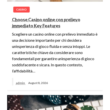
CASINO
Choose Casino online con prelievo
immediato Key Features
Scegliere un casino online con prelievo immediato è
una decisione importante per chi desidera
un’esperienza di gioco fluida e senza intoppi. Le
caratteristiche chiave da considerare sono
fondamentali per garantire un’esperienza di gioco
soddisfacente e sicura. In questo contesto,
l’affidabilità…
admin
August 8, 2026