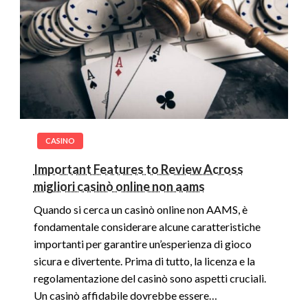
CASINO
Important Features to Review Across
migliori casinò online non aams
Quando si cerca un casinò online non AAMS, è
fondamentale considerare alcune caratteristiche
importanti per garantire un’esperienza di gioco
sicura e divertente. Prima di tutto, la licenza e la
regolamentazione del casinò sono aspetti cruciali.
Un casinò affidabile dovrebbe essere…