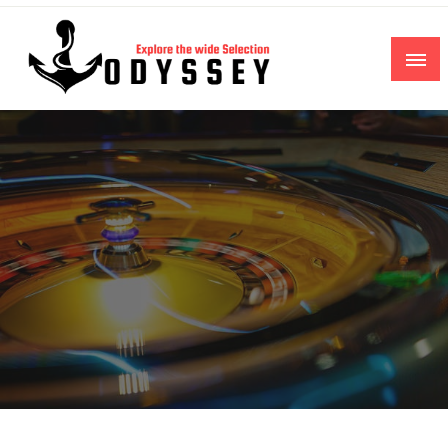
Skip
to
content
Explore the wide Selection
Odyssey