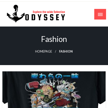
Skip
to
content
Explore the wide Selection
Odyssey
Fashion
HOMEPAGE
FASHION