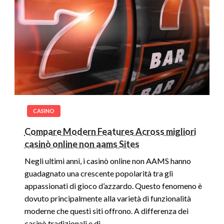
CASINO
Compare Modern Features Across migliori
casinò online non aams Sites
Negli ultimi anni, i casinò online non AAMS hanno
guadagnato una crescente popolarità tra gli
appassionati di gioco d’azzardo. Questo fenomeno è
dovuto principalmente alla varietà di funzionalità
moderne che questi siti offrono. A differenza dei
casinò tradizionali e di…