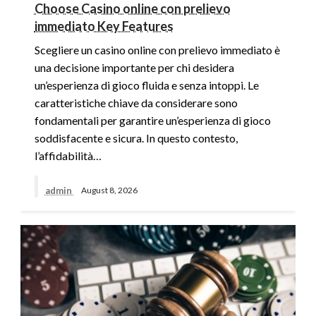
Choose Casino online con prelievo
immediato Key Features
Scegliere un casino online con prelievo immediato è
una decisione importante per chi desidera
un’esperienza di gioco fluida e senza intoppi. Le
caratteristiche chiave da considerare sono
fondamentali per garantire un’esperienza di gioco
soddisfacente e sicura. In questo contesto,
l’affidabilità…
admin
August 8, 2026