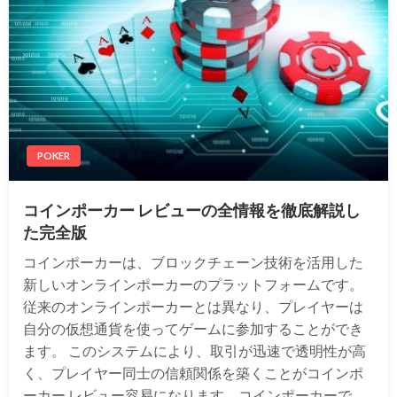
POKER
コインポーカー レビューの全情報を徹底解説し
た完全版
コインポーカーは、ブロックチェーン技術を活用した
新しいオンラインポーカーのプラットフォームです。
従来のオンラインポーカーとは異なり、プレイヤーは
自分の仮想通貨を使ってゲームに参加することができ
ます。 このシステムにより、取引が迅速で透明性が高
く、プレイヤー同士の信頼関係を築くことがコインポ
ーカー レビュー容易になります。コインポーカーで