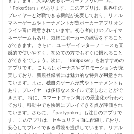
ます。まず、人気のあるポーカーアプリの一つに
「PokerStars」があります。 このアプリは、世界中の
プレイヤーと対戦できる機能が充実しており、リアル
マネーゲームやトーナメントが豊ポーカーアプリ オン
ライン富に用意されています。初心者向けのプレイマ
ネーゲームもあり、気軽にポーカーの練習をすること
ができます。 さらに、ユーザーインターフェースも直
感的で使いやすく、初めての方でもすぐに慣れること
ができるでしょう。次に、「888poker」もおすすめの
アプリです。 こちらはボーナスやプロモーションが充
実しており、新規登録者には魅力的な特典が用意され
ています。また、独自のゲーム形式やトーナメントも
あり、プレイヤーは多様なスタイルで楽しむことがで
きます。 特に、スマートフォン向けの最適化が行われ
ており、移動中でも快適にプレイできる点が評価され
ています。さらに、「partypoker」も注目のアプリで
す。 このアプリは、セキュリティ面に配慮しており、
安心してプレイできる環境を提供しています。リアル