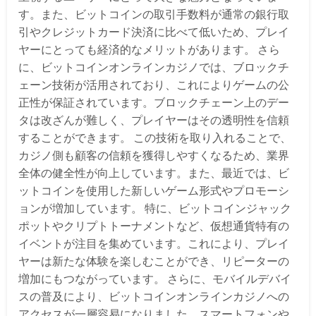
す。また、ビットコインの取引手数料が通常の銀行取
引やクレジットカード決済に比べて低いため、プレイ
ヤーにとっても経済的なメリットがあります。 さら
に、ビットコインオンラインカジノでは、ブロックチ
ェーン技術が活用されており、これによりゲームの公
正性が保証されています。ブロックチェーン上のデー
タは改ざんが難しく、プレイヤーはその透明性を信頼
することができます。 この技術を取り入れることで、
カジノ側も顧客の信頼を獲得しやすくなるため、業界
全体の健全性が向上しています。また、最近では、ビ
ットコインを使用した新しいゲーム形式やプロモーシ
ョンが増加しています。 特に、ビットコインジャック
ポットやクリプトトーナメントなど、仮想通貨特有の
イベントが注目を集めています。これにより、プレイ
ヤーは新たな体験を楽しむことができ、リピーターの
増加にもつながっています。 さらに、モバイルデバイ
スの普及により、ビットコインオンラインカジノへの
アクセスが一層容易になりました。スマートフォンや