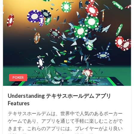
POKER
Understanding テキサスホールデム アプリ
Features
テキサスホールデムは、世界中で人気のあるポーカー
ゲームであり、アプリを通じて手軽に楽しむことがで
きます。これらのアプリには、プレイヤーがより良い