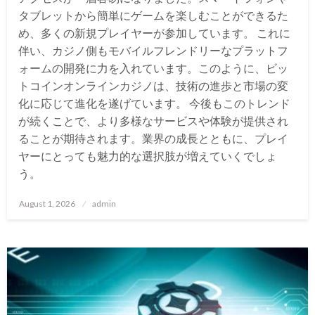
タブレットから簡単にゲームを楽しむことができるた
め、多くの新規プレイヤーが参加しています。 これに
伴い、カジノ側もモバイルフレンドリーなプラットフ
ォームの開発に力を入れています。このように、ビッ
トコインオンラインカジノは、技術の進歩と市場の変
化に応じて進化を遂げています。 今後もこのトレンド
が続くことで、より多様なサービスや体験が提供され
ることが期待されます。業界の成長とともに、プレイ
ヤーにとっても魅力的な選択肢が増えていくでしょ
う。
Posted
August 1, 2026
admin
on