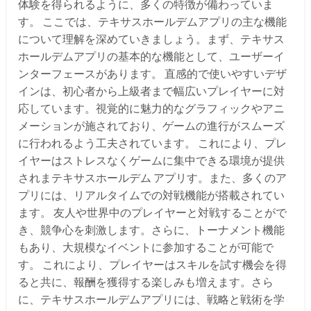
体験を得られるように、多くの特徴が備わっていま
す。 ここでは、テキサスホールデムアプリの主な機能
について理解を深めていきましょう。まず、テキサス
ホールデムアプリの基本的な機能として、ユーザーイ
ンターフェースがあります。 直感的で使いやすいデザ
インは、初心者から上級者まで幅広いプレイヤーに対
応しています。視覚的に魅力的なグラフィックやアニ
メーションが施されており、ゲームの進行がスムーズ
に行われるよう工夫されています。 これにより、プレ
イヤーはストレスなくゲームに集中できる環境が提供
されまテキサスホールデム アプリす。また、多くのア
プリには、リアルタイムでの対戦機能が搭載されてい
ます。 友人や世界中のプレイヤーと対戦することがで
き、競争心を刺激します。さらに、トーナメント機能
もあり、大規模なイベントに参加することが可能で
す。 これにより、プレイヤーはスキルを試す機会を得
ると共に、報酬を獲得する楽しみも増えます。さら
に、テキサスホールデムアプリには、戦略と戦術を学