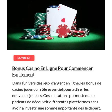
GAMBLING
Bonus Casino En Ligne Pour Commencer
Facilement
Dans l’univers des jeux d’argent en ligne, les bonus de
casino jouent un rôle essentiel pour attirer les
nouveaux joueurs. Ces incitations permettent aux
parieurs de découvrir différentes plateformes sans
avoir à investir une somme importante dès le départ.