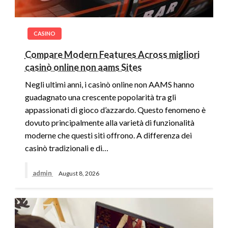
CASINO
Compare Modern Features Across migliori
casinò online non aams Sites
Negli ultimi anni, i casinò online non AAMS hanno
guadagnato una crescente popolarità tra gli
appassionati di gioco d’azzardo. Questo fenomeno è
dovuto principalmente alla varietà di funzionalità
moderne che questi siti offrono. A differenza dei
casinò tradizionali e di…
admin
August 8, 2026