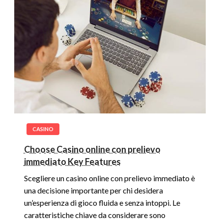
CASINO
Choose Casino online con prelievo
immediato Key Features
Scegliere un casino online con prelievo immediato è
una decisione importante per chi desidera
un’esperienza di gioco fluida e senza intoppi. Le
caratteristiche chiave da considerare sono