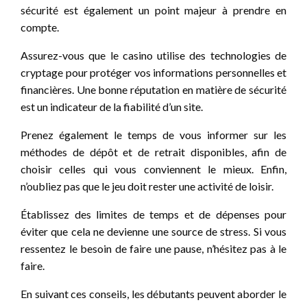
sécurité est également un point majeur à prendre en
compte.
Assurez-vous que le casino utilise des technologies de
cryptage pour protéger vos informations personnelles et
financières. Une bonne réputation en matière de sécurité
est un indicateur de la fiabilité d’un site.
Prenez également le temps de vous informer sur les
méthodes de dépôt et de retrait disponibles, afin de
choisir celles qui vous conviennent le mieux. Enfin,
n’oubliez pas que le jeu doit rester une activité de loisir.
Établissez des limites de temps et de dépenses pour
éviter que cela ne devienne une source de stress. Si vous
ressentez le besoin de faire une pause, n’hésitez pas à le
faire.
En suivant ces conseils, les débutants peuvent aborder le