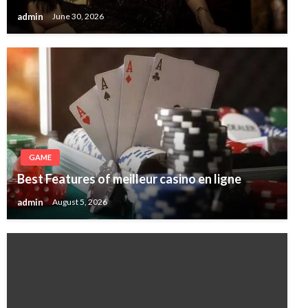
admin
June 30, 2026
GAME
Best Features of meilleur casino en ligne
admin
August 5, 2026