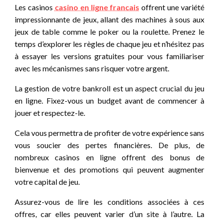
Les casinos
casino en ligne francais
offrent une variété
impressionnante de jeux, allant des machines à sous aux
jeux de table comme le poker ou la roulette. Prenez le
temps d’explorer les règles de chaque jeu et n’hésitez pas
à essayer les versions gratuites pour vous familiariser
avec les mécanismes sans risquer votre argent.
La gestion de votre bankroll est un aspect crucial du jeu
en ligne. Fixez-vous un budget avant de commencer à
jouer et respectez-le.
Cela vous permettra de profiter de votre expérience sans
vous soucier des pertes financières. De plus, de
nombreux casinos en ligne offrent des bonus de
bienvenue et des promotions qui peuvent augmenter
votre capital de jeu.
Assurez-vous de lire les conditions associées à ces
offres, car elles peuvent varier d’un site à l’autre. La