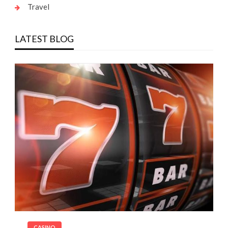
Travel
LATEST BLOG
CASINO