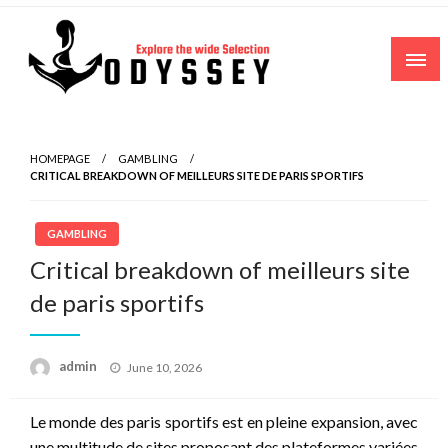
Skip
to
content
Explore the wide Selection
Odyssey
HOMEPAGE
GAMBLING
CRITICAL BREAKDOWN OF MEILLEURS SITE DE PARIS SPORTIFS
GAMBLING
Critical breakdown of meilleurs site
de paris sportifs
Posted
admin
June 10, 2026
on
Le monde des paris sportifs est en pleine expansion, avec
une multitude de sites proposant des plateformes variées