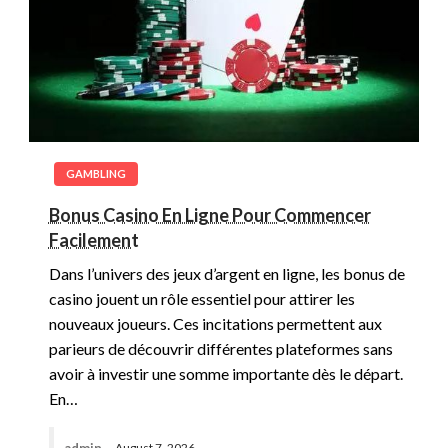
GAMBLING
Bonus Casino En Ligne Pour Commencer
Facilement
Dans l’univers des jeux d’argent en ligne, les bonus de
casino jouent un rôle essentiel pour attirer les
nouveaux joueurs. Ces incitations permettent aux
parieurs de découvrir différentes plateformes sans
avoir à investir une somme importante dès le départ.
En…
admin
August 7, 2026