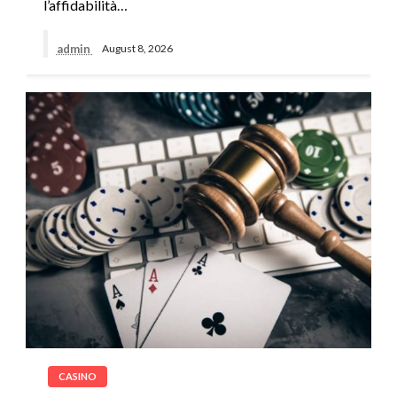
l’affidabilità…
admin
August 8, 2026
CASINO