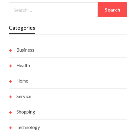
Categories
Business
Health
Home
Service
Shopping
Technology