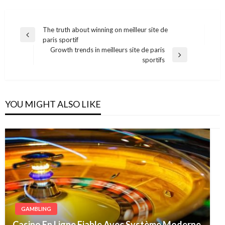
Post
The truth about winning on meilleur site de
Previous
paris sportif
navigation
Post
Growth trends in meilleurs site de paris
Next
sportifs
Post
YOU MIGHT ALSO LIKE
GAMBLING
Casino En Ligne Fiable Avec Système Moderne