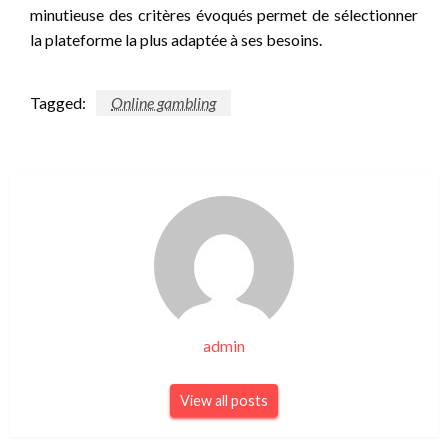
minutieuse des critères évoqués permet de sélectionner
la plateforme la plus adaptée à ses besoins.
Tagged:
Online gambling
admin
View all posts