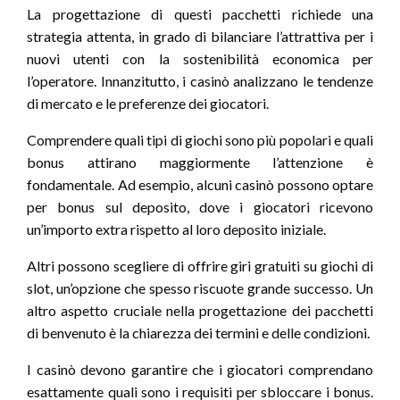
La progettazione di questi pacchetti richiede una
strategia attenta, in grado di bilanciare l’attrattiva per i
nuovi utenti con la sostenibilità economica per
l’operatore. Innanzitutto, i casinò analizzano le tendenze
di mercato e le preferenze dei giocatori.
Comprendere quali tipi di giochi sono più popolari e quali
bonus attirano maggiormente l’attenzione è
fondamentale. Ad esempio, alcuni casinò possono optare
per bonus sul deposito, dove i giocatori ricevono
un’importo extra rispetto al loro deposito iniziale.
Altri possono scegliere di offrire giri gratuiti su giochi di
slot, un’opzione che spesso riscuote grande successo. Un
altro aspetto cruciale nella progettazione dei pacchetti
di benvenuto è la chiarezza dei termini e delle condizioni.
I casinò devono garantire che i giocatori comprendano
esattamente quali sono i requisiti per sbloccare i bonus.