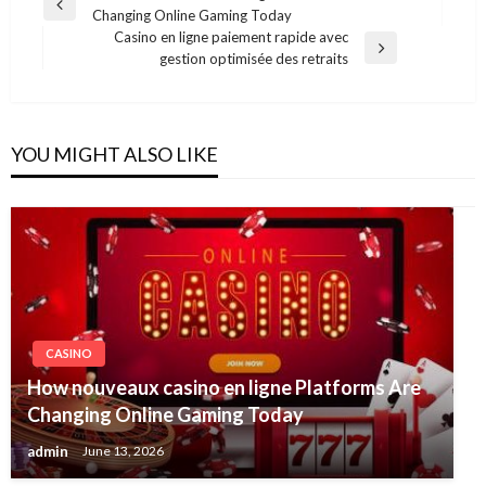
Previous
Changing Online Gaming Today
navigation
Post
Casino en ligne paiement rapide avec
Next
gestion optimisée des retraits
Post
YOU MIGHT ALSO LIKE
CASINO
How nouveaux casino en ligne Platforms Are
Changing Online Gaming Today
admin
June 13, 2026