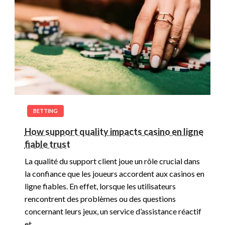
BETTING
How support quality impacts casino en ligne
fiable trust
La qualité du support client joue un rôle crucial dans
la confiance que les joueurs accordent aux casinos en
ligne fiables. En effet, lorsque les utilisateurs
rencontrent des problèmes ou des questions
concernant leurs jeux, un service d’assistance réactif
et…