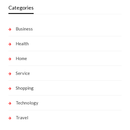
Categories
Business
Health
Home
Service
Shopping
Technology
Travel