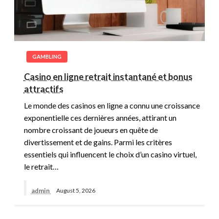
GAMBLING
Casino en ligne retrait instantané et bonus
attractifs
Le monde des casinos en ligne a connu une croissance
exponentielle ces dernières années, attirant un
nombre croissant de joueurs en quête de
divertissement et de gains. Parmi les critères
essentiels qui influencent le choix d’un casino virtuel,
le retrait…
admin
August 5, 2026