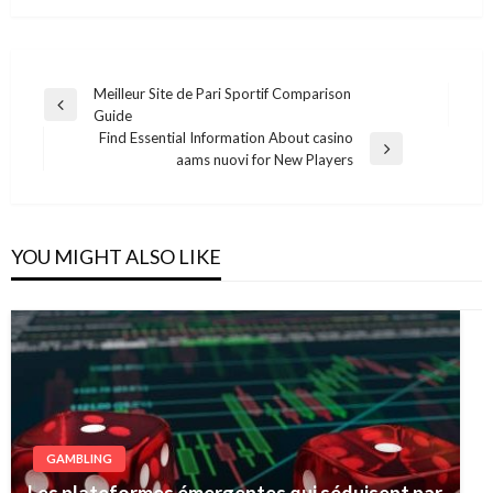
Post
Meilleur Site de Pari Sportif Comparison
Previous
Guide
navigation
Post
Find Essential Information About casino
Next
aams nuovi for New Players
Post
YOU MIGHT ALSO LIKE
GAMBLING
Les plateformes émergentes qui séduisent par