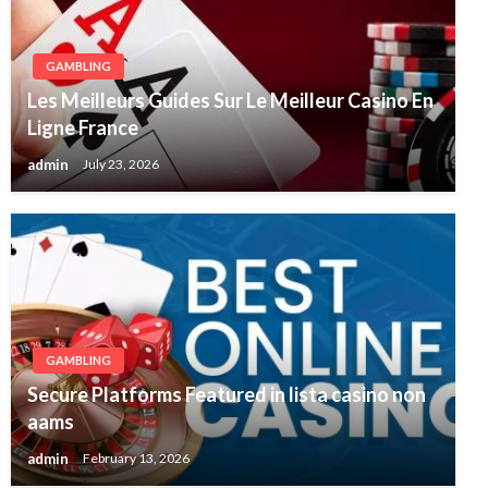
GAMBLING
Les Meilleurs Guides Sur Le Meilleur Casino En
Ligne France
admin
July 23, 2026
GAMBLING
Secure Platforms Featured in lista casino non
aams
admin
February 13, 2026