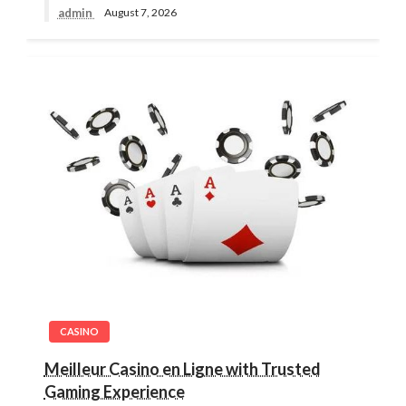
admin
August 7, 2026
CASINO
Meilleur Casino en Ligne with Trusted
Gaming Experience