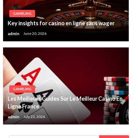
GAMBLING
Key insights for casino en ligne sans wager
admin
June 20, 2026
GAMBLING
Les Meilleurs Guides Sur Le Meilleur Casino En
Ligne France
admin
July 23, 2026