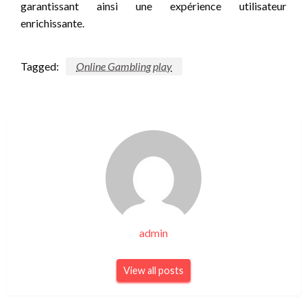
garantissant ainsi une expérience utilisateur
enrichissante.
Tagged:
Online Gambling play
admin
View all posts