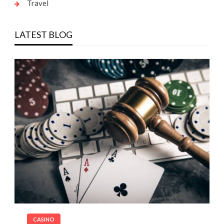
Travel
LATEST BLOG
CASINO