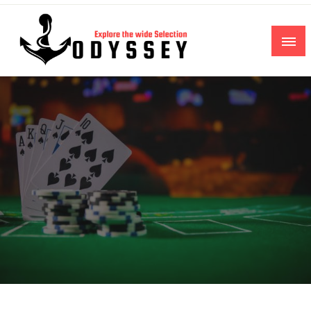
Skip
to
content
Explore the wide Selection
Odyssey