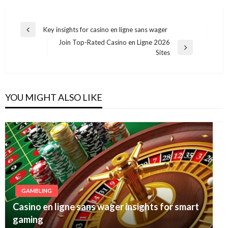
Post
Key insights for casino en ligne sans wager
Previous
navigation
Join Top-Rated Casino en Ligne 2026
Post
Next
Sites
Post
YOU MIGHT ALSO LIKE
GAMBLING
Casino en ligne sans wager insights for smart
gaming