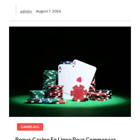
admin
August 7, 2026
GAMBLING
Bonus Casino En Ligne Pour Commencer