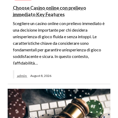
Choose Casino online con prelievo
immediato Key Features
Scegliere un casino online con prelievo immediato è
una decisione importante per chi desidera
un’esperienza di gioco fluida e senza intoppi. Le
caratteristiche chiave da considerare sono
fondamentali per garantire un’esperienza di gioco
soddisfacente e sicura. In questo contesto,
l’affidabilità…
admin
August 8, 2026