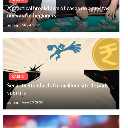
A practical breakdown of casas de apuestas
nuevas for beginners
admin
May 4, 2026
CASINO
Security Standards for meilleur site de paris
sportifs
admin
June 10, 2026