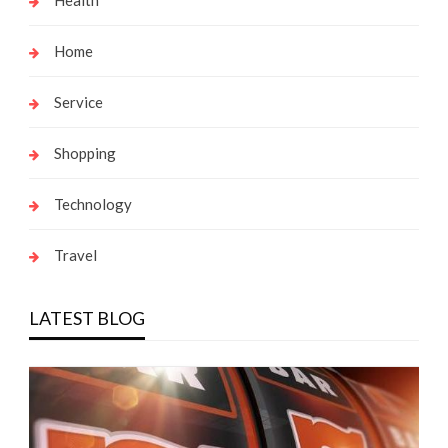
Home
Service
Shopping
Technology
Travel
LATEST BLOG