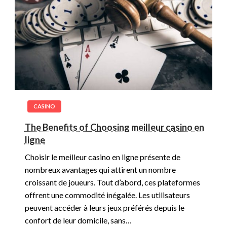
CASINO
The Benefits of Choosing meilleur casino en
ligne
Choisir le meilleur casino en ligne présente de
nombreux avantages qui attirent un nombre
croissant de joueurs. Tout d’abord, ces plateformes
offrent une commodité inégalée. Les utilisateurs
peuvent accéder à leurs jeux préférés depuis le
confort de leur domicile, sans…