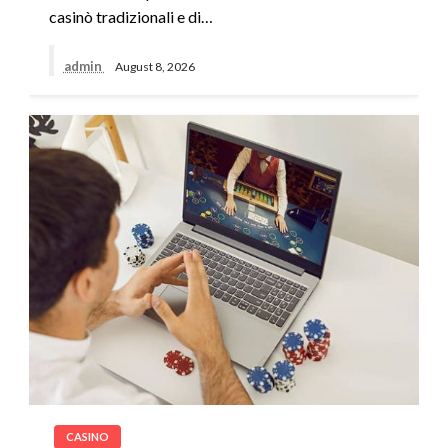
casinò tradizionali e di…
admin
August 8, 2026
CASINO