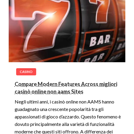
CASINO
Compare Modern Features Across migliori
casinò online non aams Sites
Negli ultimi anni, i casinò online non AAMS hanno
guadagnato una crescente popolarità tra gli
appassionati di gioco d’azzardo. Questo fenomeno è
dovuto principalmente alla varietà di funzionalità
moderne che questi siti offrono. A differenza dei