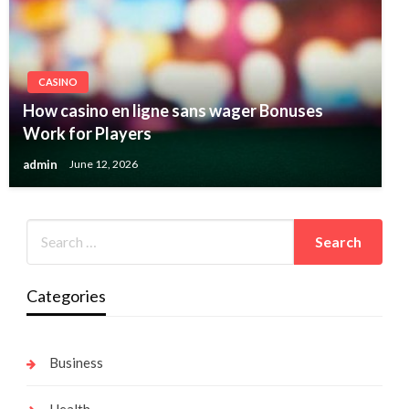
CASINO
How casino en ligne sans wager Bonuses
Work for Players
admin
June 12, 2026
Categories
Business
Health