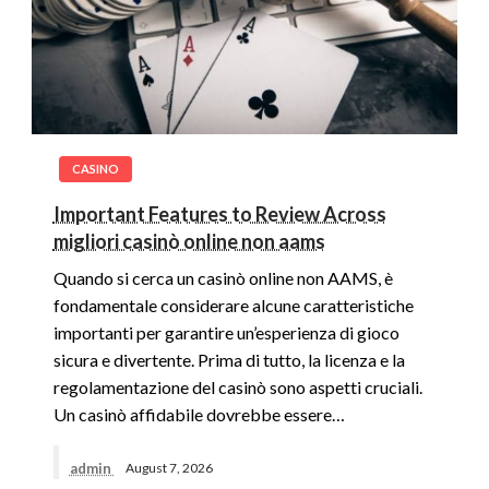
CASINO
Important Features to Review Across
migliori casinò online non aams
Quando si cerca un casinò online non AAMS, è
fondamentale considerare alcune caratteristiche
importanti per garantire un’esperienza di gioco
sicura e divertente. Prima di tutto, la licenza e la
regolamentazione del casinò sono aspetti cruciali.
Un casinò affidabile dovrebbe essere…
admin
August 7, 2026