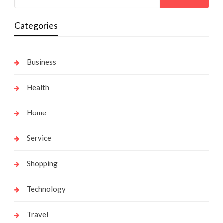
Categories
Business
Health
Home
Service
Shopping
Technology
Travel