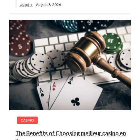
admin
August 8, 2026
CASINO
The Benefits of Choosing meilleur casino en