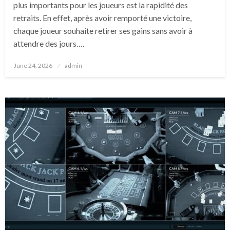
plus importants pour les joueurs est la rapidité des
retraits. En effet, après avoir remporté une victoire,
chaque joueur souhaite retirer ses gains sans avoir à
attendre des jours….
Posted
June 24, 2026
admin
on