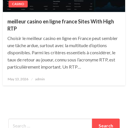
CASINO
meilleur casino en ligne france Sites With High
RTP
Choisir le meilleur casino en ligne en France peut sembler
une tâche ardue, surtout avec la multitude d’options
disponibles. Parmi les critères essentiels à considérer, le
taux de retour au joueur, connu sous l’acronyme RTP, est
particulièrement important. Un RTP…
Posted
May 13, 2026
admin
on