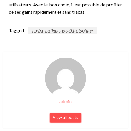
utilisateurs. Avec le bon choix, il est possible de profiter
de ses gains rapidement et sans tracas.
Tagged:
casino en ligne retrait instantané
admin
View all posts