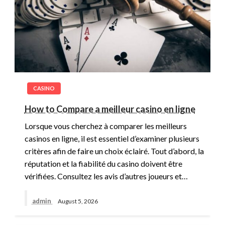
CASINO
How to Compare a meilleur casino en ligne
Lorsque vous cherchez à comparer les meilleurs
casinos en ligne, il est essentiel d’examiner plusieurs
critères afin de faire un choix éclairé. Tout d’abord, la
réputation et la fiabilité du casino doivent être
vérifiées. Consultez les avis d’autres joueurs et…
admin
August 5, 2026