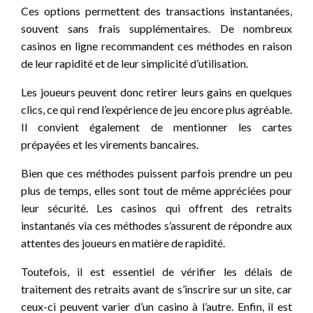
Ces options permettent des transactions instantanées,
souvent sans frais supplémentaires. De nombreux
casinos en ligne recommandent ces méthodes en raison
de leur rapidité et de leur simplicité d’utilisation.
Les joueurs peuvent donc retirer leurs gains en quelques
clics, ce qui rend l’expérience de jeu encore plus agréable.
Il convient également de mentionner les cartes
prépayées et les virements bancaires.
Bien que ces méthodes puissent parfois prendre un peu
plus de temps, elles sont tout de même appréciées pour
leur sécurité. Les casinos qui offrent des retraits
instantanés via ces méthodes s’assurent de répondre aux
attentes des joueurs en matière de rapidité.
Toutefois, il est essentiel de vérifier les délais de
traitement des retraits avant de s’inscrire sur un site, car
ceux-ci peuvent varier d’un casino à l’autre. Enfin, il est