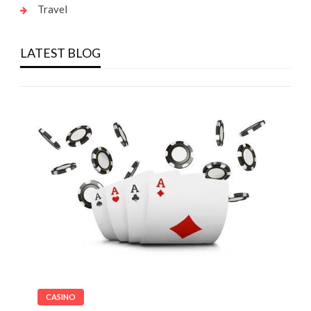
Travel
LATEST BLOG
CASINO