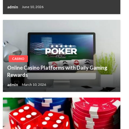
admin
June 10, 2026
CASINO
Online Casino Platforms with Daily Gaming
Rewards
admin
March 10, 2026