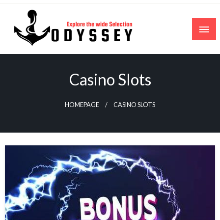
Skip
to
content
Explore the wide Selection
Odyssey
Casino Slots
HOMEPAGE
CASINO SLOTS