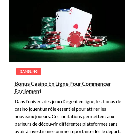
GAMBLING
Bonus Casino En Ligne Pour Commencer
Facilement
Dans l’univers des jeux d’argent en ligne, les bonus de
casino jouent un rôle essentiel pour attirer les
nouveaux joueurs. Ces incitations permettent aux
parieurs de découvrir différentes plateformes sans
avoir à investir une somme importante dès le départ.