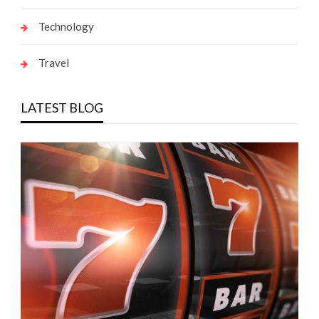
Technology
Travel
LATEST BLOG