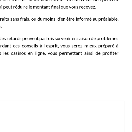
i peut réduire le montant final que vous recevez.
raits sans frais, ou du moins, d’en être informé au préalable.
r.
 des retards peuvent parfois survenir en raison de problèmes
rdant ces conseils à l’esprit, vous serez mieux préparé à
 les casinos en ligne, vous permettant ainsi de profiter