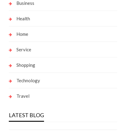
Business
Health
Home
Service
Shopping
Technology
Travel
LATEST BLOG