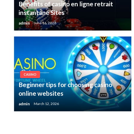
Benefits of casino en ligne retrait
instantané Sites
admin
June 16, 2026
CASINO
Beginner tips for choosing casino
online websites
admin
March 12, 2026