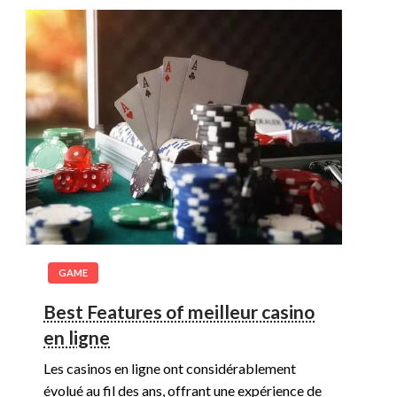
GAME
Best Features of meilleur casino
en ligne
Les casinos en ligne ont considérablement
évolué au fil des ans, offrant une expérience de