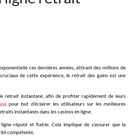
xponentielle ces dernières années, attirant des millions de
 cruciaux de cette expérience, le retrait des gains est une
e retrait instantané, afin de profiter rapidement de leurs
ané
pour but d’éclairer les utilisateurs sur les meilleures
traits instantanés dans les casinos en ligne.
 ligne réputé et fiable. Cela implique de s’assurer que la
rité compétente.