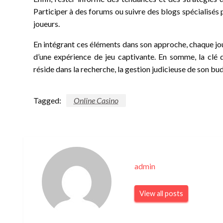
Participer à des forums ou suivre des blogs spécialisés
joueurs.
En intégrant ces éléments dans son approche, chaque jo
d’une expérience de jeu captivante. En somme, la clé d
réside dans la recherche, la gestion judicieuse de son bu
Tagged:
Online Casino
admin
View all posts