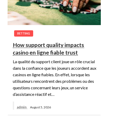
BETTING
How support quality impacts
casino en ligne fiable trust
La qualité du support client joue un rôle crucial
dans la confiance que les joueurs accordent aux
casinos en ligne fiables. En effet, lorsque les
utilisateurs rencontrent des problèmes ou des
questions concernant leurs jeux, un service
d’assistance réactif et…
admin
August 5, 2026