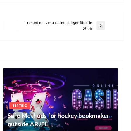
Trusted nouveau casino en ligne Sites in
Next
2026
Post
BETTING
Safe Methods for hockey bookmaker
outside ARJEL