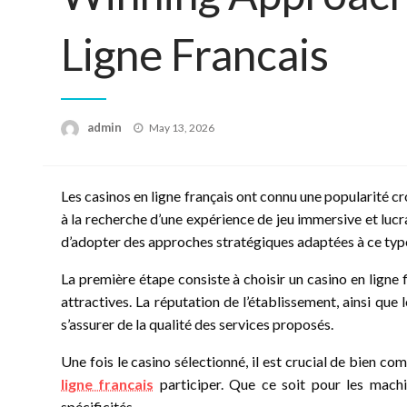
Ligne Francais
Posted
admin
May 13, 2026
on
Les casinos en ligne français ont connu une popularité c
à la recherche d’une expérience de jeu immersive et lucr
d’adopter des approches stratégiques adaptées à ce typ
La première étape consiste à choisir un casino en ligne 
attractives. La réputation de l’établissement, ainsi que 
s’assurer de la qualité des services proposés.
Une fois le casino sélectionné, il est crucial de bien c
ligne francais
participer. Que ce soit pour les machi
spécificités.