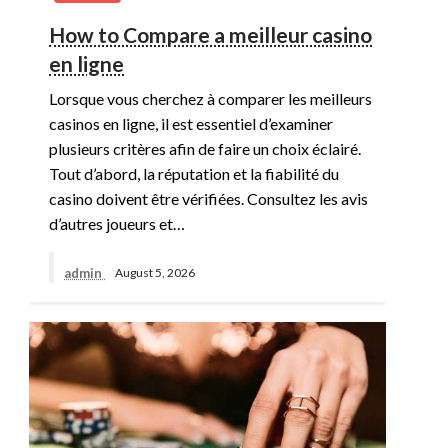
How to Compare a meilleur casino
en ligne
Lorsque vous cherchez à comparer les meilleurs
casinos en ligne, il est essentiel d’examiner
plusieurs critères afin de faire un choix éclairé.
Tout d’abord, la réputation et la fiabilité du
casino doivent être vérifiées. Consultez les avis
d’autres joueurs et…
admin
August 5, 2026