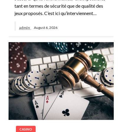
tant en termes de sécurité que de qualité des
jeux proposés. C’est ici qu’interviennent…
admin
August 6, 2026
CASINO