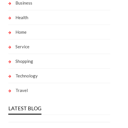
Business
Health
Home
Service
Shopping
Technology
Travel
LATEST BLOG