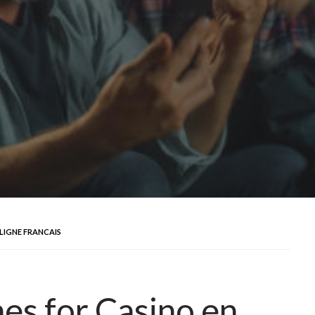
LIGNE FRANCAIS
es for Casino en