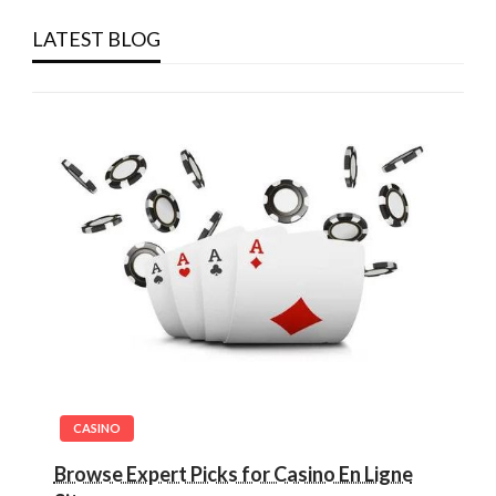
LATEST BLOG
CASINO
Browse Expert Picks for Casino En Ligne