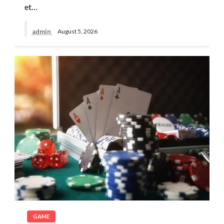
et…
admin
August 5, 2026
GAME