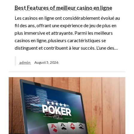
Best Features of meilleur casino en ligne
Les casinos en ligne ont considérablement évolué au
fil des ans, offrant une expérience de jeu de plus en
plus immersive et attrayante. Parmi les meilleurs
casinos en ligne, plusieurs caractéristiques se
distinguent et contribuent à leur succès. L’une des…
admin
August 5, 2026