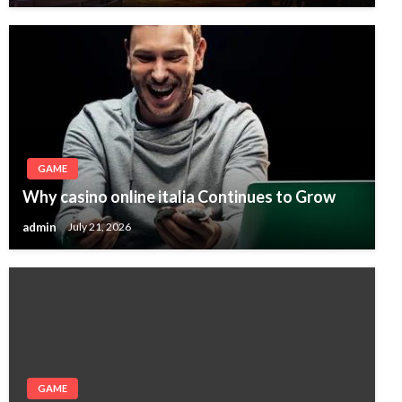
GAME
Why casino online italia Continues to Grow
admin
July 21, 2026
GAME