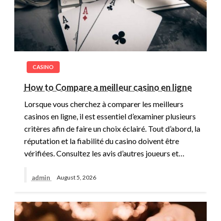
CASINO
How to Compare a meilleur casino en ligne
Lorsque vous cherchez à comparer les meilleurs
casinos en ligne, il est essentiel d’examiner plusieurs
critères afin de faire un choix éclairé. Tout d’abord, la
réputation et la fiabilité du casino doivent être
vérifiées. Consultez les avis d’autres joueurs et…
admin
August 5, 2026