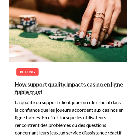
BETTING
How support quality impacts casino en ligne
fiable trust
La qualité du support client joue un rôle crucial dans
la confiance que les joueurs accordent aux casinos en
ligne fiables. En effet, lorsque les utilisateurs
rencontrent des problèmes ou des questions
concernant leurs jeux, un service d’assistance réactif