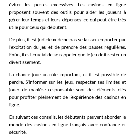
éviter les pertes excessives. Les casinos en ligne
proposent souvent des outils pour aider les joueurs à
gérer leur temps et leurs dépenses, ce qui peut être très
utile pour ceux qui débutent.
De plus, il est judicieux de ne pas se laisser emporter par
l’excitation du jeu et de prendre des pauses régulières.
Enfin, il est crucial de se rappeler que le jeu doit rester un
divertissement.
La chance joue un rôle important, et il est possible de
perdre. S’informer sur les jeux, respecter ses limites et
jouer de manière responsable sont des éléments clés
pour profiter pleinement de l’expérience des casinos en
ligne.
En suivant ces conseils, les débutants peuvent aborder le
monde des casinos en ligne français avec confiance et
sécurité.