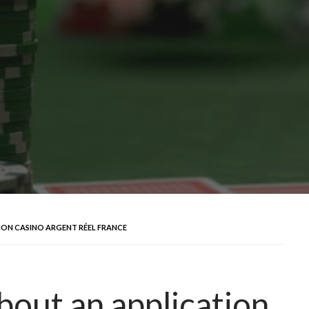
ON CASINO ARGENT RÉEL FRANCE
bout an application