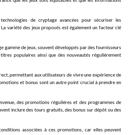
s technologies de cryptage avancées pour sécuriser les
s. La variété des jeux proposés est également un facteur clé
arge gamme de jeux, souvent développés par des fournisseurs
 titres populaires ainsi que des nouveautés régulièrement
rect, permettant aux utilisateurs de vivre une expérience de
romotions et bonus sont un autre point crucial à prendre en
envenue, des promotions régulières et des programmes de
peuvent inclure des tours gratuits, des bonus sur dépôt ou des
 conditions associées à ces promotions, car elles peuvent