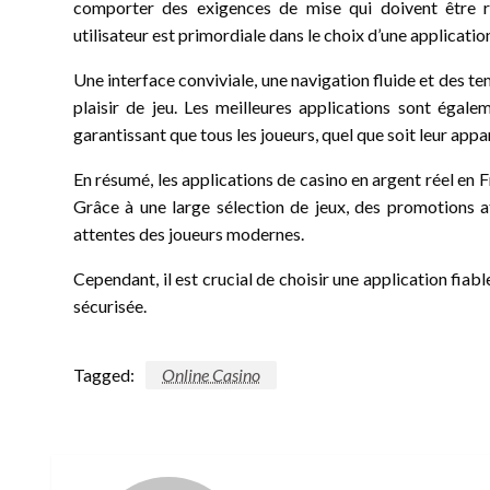
comporter des exigences de mise qui doivent être res
utilisateur est primordiale dans le choix d’une applicatio
Une interface conviviale, une navigation fluide et des
plaisir de jeu. Les meilleures applications sont égal
garantissant que tous les joueurs, quel que soit leur appar
En résumé, les applications de casino en argent réel en 
Grâce à une large sélection de jeux, des promotions at
attentes des joueurs modernes.
Cependant, il est crucial de choisir une application fiab
sécurisée.
Tagged:
Online Casino