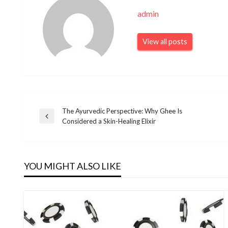
admin
View all posts
The Ayurvedic Perspective: Why Ghee Is
Post
Previous
Considered a Skin-Healing Elixir
Post
navigation
YOU MIGHT ALSO LIKE