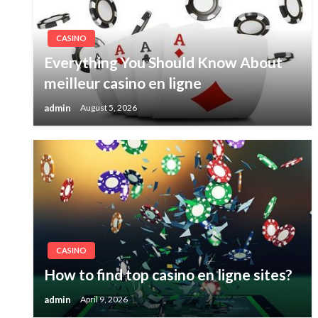
CASINO
Everything You Should Know About
meilleur casino en ligne
admin
August 5, 2026
CASINO
How to find top casino en ligne sites?
admin
April 9, 2026