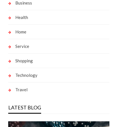
Business
Health
Home
Service
Shopping
Technology
Travel
LATEST BLOG