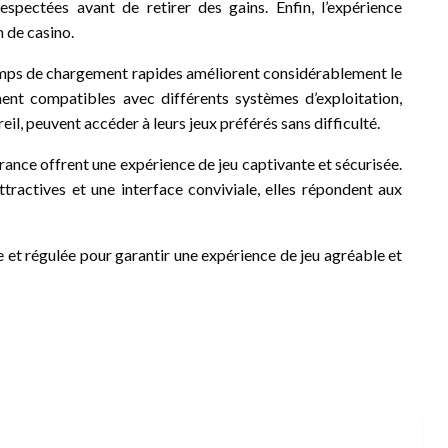
pectées avant de retirer des gains. Enfin, l’expérience
n de casino.
 temps de chargement rapides améliorent considérablement le
ement compatibles avec différents systèmes d’exploitation,
eil, peuvent accéder à leurs jeux préférés sans difficulté.
France offrent une expérience de jeu captivante et sécurisée.
tractives et une interface conviviale, elles répondent aux
le et régulée pour garantir une expérience de jeu agréable et