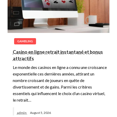
GAMBLING
Casino en ligne retrait instantané et bonus
attractifs
Le monde des casinos en ligne a connu une croissance
exponentielle ces dernières années, attirant un
nombre croissant de joueurs en quête de
divertissement et de gains. Parmi les critères
essentiels qui influencent le choix d’un casino virtuel,
le retrait…
admin
August 5, 2026