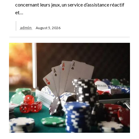
concernant leurs jeux, un service d’assistance réactif
et…
admin
August 5, 2026