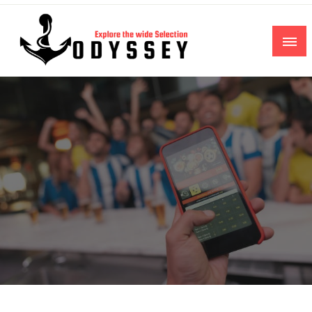
Skip
to
content
Explore the wide Selection
Odyssey