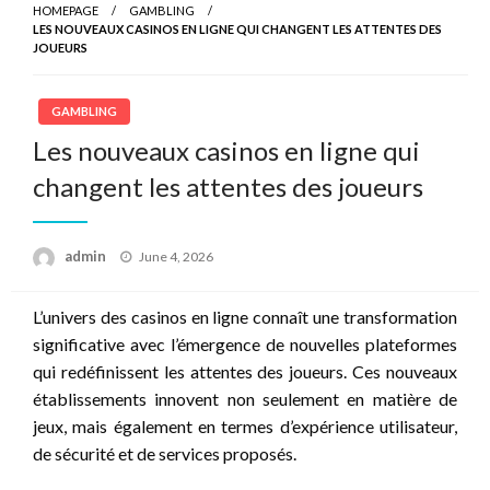
HOMEPAGE
GAMBLING
LES NOUVEAUX CASINOS EN LIGNE QUI CHANGENT LES ATTENTES DES
JOUEURS
GAMBLING
Les nouveaux casinos en ligne qui
changent les attentes des joueurs
Posted
admin
June 4, 2026
on
L’univers des casinos en ligne connaît une transformation
significative avec l’émergence de nouvelles plateformes
qui redéfinissent les attentes des joueurs. Ces nouveaux
établissements innovent non seulement en matière de
jeux, mais également en termes d’expérience utilisateur,
de sécurité et de services proposés.