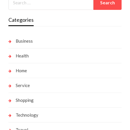
Categories
Business
Health
Home
Service
Shopping
Technology
Travel