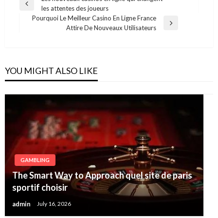
Post
Previous
les attentes des joueurs
navigation
Post
Pourquoi Le Meilleur Casino En Ligne France
Next
Attire De Nouveaux Utilisateurs
Post
YOU MIGHT ALSO LIKE
GAMBLING
The Smart Way to Approach quel site de paris
sportif choisir
admin
July 16, 2026